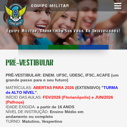
Equipe Militar
Equipe Militar, Garantindo Sua Vaga Na Universidade!
PRÉ-VESTIBULAR
PRÉ-VESTIBULAR: ENEM. UFSC, UDESC, IFSC, ACAFE (um
grande passo para o seu futuro)
MATRÍCULAS:
ABERTAS PARA 2026
(EXTENSIVO) "
TURMA
de ALTO NÍVEL
".
INÍCIO DAS AULAS:
FEV/2026 (Florianópolis) e JUN/2026
(Palhoça)
IDADE EXIGIDA:
a partir de 16 ANOS
NÍVEL DE INSTRUÇÃO:
Ensino Médio em
andamento ou completo
TURNO:
Matutino, Vespertino