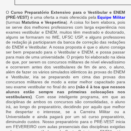
O
Curso Preparatório Extensivo para o Vestibular e ENEM
(PRÉ-VEST)
é uma oferta a mais oferecida pela
Equipe Militar
(turmas
Matutina e Vespertina
). A coisa foi bem elabora, pois
se serve dos melhores professores com larga experiência nos
exames vestibular e ENEM, muitos têm mestrado e doutorado,
alguns se formaram no IME, UFSC USP, e alguns professores
de redação já participaram da banca de correção das redações
do ENEM e Vestibular. A nossa proposta é que o aluno consiga
ser bem preparado para o Vestibular e ENEM, e possa passar
para mais de uma universidade. O projeto foi elaborado na ideia
de que, por serem os concursos militares de nível elevadíssimo
e ocorrerem antes dos vestibulares de fim de ano, o aluno,
além de fazer os vários simulados idênticos às provas do ENEM
e Vestibular, iria se preparando em cima das provas dos
concursos militares de modo a estar melhor capacitado para
seu exame vestibular no final do ano
(não é à toa que nossos
alunos estão sempre nas primeiras colocações nos
vestibulares)
. Com esse inteligente programa, em que as
disciplinas de ambos os concursos são consolidadas, o aluno
irá, ao longo do preparatório, decidindo por aquilo que melhor
lhe despertar o interesse, se a Carreira Militar ou a
Universidade e ainda pagará por um só curso preparatório,
diminuindo custos. Nosso preparatório para o PRÉ-VEST inicia
em FEVEREIRO com aulas presenciais das disciplinas exigidas