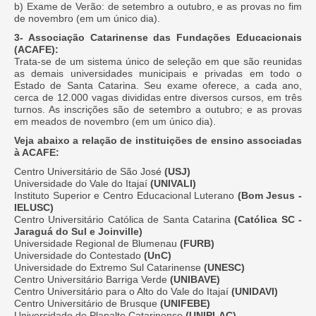
b) Exame de Verão: de setembro a outubro, e as provas no fim
de novembro (em um único dia).
3- Associação Catarinense das Fundações Educacionais
(ACAFE):
Trata-se de um sistema único de seleção em que são reunidas
as demais universidades municipais e privadas em todo o
Estado de Santa Catarina. Seu exame oferece, a cada ano,
cerca de 12.000 vagas divididas entre diversos cursos, em três
turnos. As inscrições são de setembro a outubro; e as provas
em meados de novembro (em um único dia).
Veja abaixo a relação de instituições de ensino associadas
à ACAFE:
Centro Universitário de São José
(USJ)
Universidade do Vale do Itajaí
(UNIVALI)
Instituto Superior e Centro Educacional Luterano
(Bom Jesus -
IELUSC)
Centro Universitário Católica de Santa Catarina
(Católica SC -
Jaraguá do Sul e Joinville)
Universidade Regional de Blumenau
(FURB)
Universidade do Contestado
(UnC)
Universidade do Extremo Sul Catarinense
(UNESC)
Centro Universitário Barriga Verde
(UNIBAVE)
Centro Universitário para o Alto do Vale do Itajaí
(UNIDAVI)
Centro Universitário de Brusque
(UNIFEBE)
Universidade do Planalto Catarinense
(UNIPLAC)