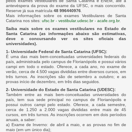
pelos exames vestibulares de Santa Catarina e ENEM, até a
antevéspera da prova do exame da UFSC, o mais concorrido.
Reserve já sua matrícula
48 996440976
.
Mais informações sobre os exames Vestibulares de Santa
Catarina nos sites:
ufsc.br
-
vestibular.udesc.br
-
acafe.org.br
.
Saiba mais sobre os exames vestibulares no Estado de
Santa Catarina (as informações abaixo são estimativas,
deve o concursando ver os sites oficiais das
universidades).
1- Universidade Federal de Santa Catarina (UFSC):
É uma das mais bem-conceituadas universidades federais do
país, administrada pelo campus de Florianópolis e possui vários
campi em todo o estado. Oferece, a cada ano, no exame de
verão, cerca de 4.500 vagas divididas entre diversos cursos, em
três turnos. As inscrições são de setembro a outubro; e as
provas início de dezembro, em três dias seguidos.
2- Universidade do Estado de Santa Catarina (UDESC):
Também entre as mais bem-conceituadas universidades do
país, tem sua sede principal no campus de Florianópolis e
possui outros campi pelo estado. Oferece, a cada semestre,
cerca de 1.250 a 2.000 vagas divididas entre mais de 45
cursos, em três turnos. As inscrições ocorrem em dois períodos
anuais, a saber:
a) Exame de Inverno: de abril a maio, e as provas no fim de
maio (em um único dia);